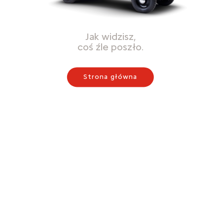
Jak widzisz,
coś źle poszło.
Strona główna