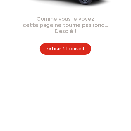
Comme vous le voyez
cette page ne tourne pas rond…
Désolé !
retour à l'accueil