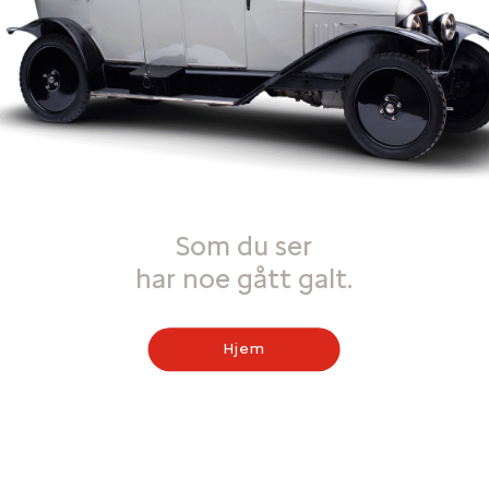
Som du ser
har noe gått galt.
Hjem