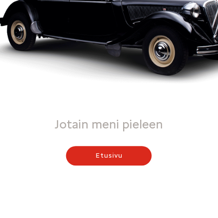
Jotain meni pieleen
Etusivu