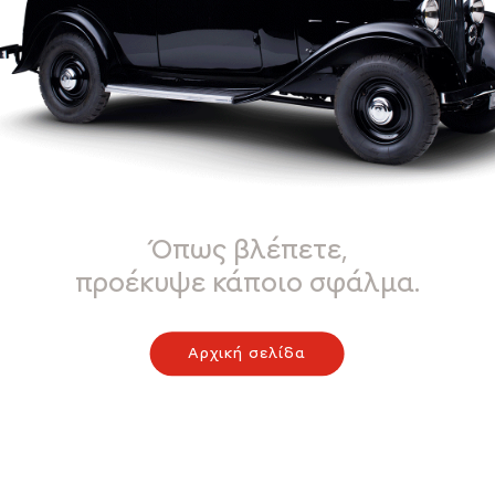
Όπως βλέπετε,
προέκυψε κάποιο σφάλμα.
Αρχική σελίδα