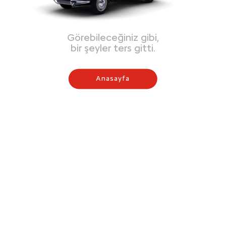
Görebileceğiniz gibi,
bir şeyler ters gitti.
Anasayfa