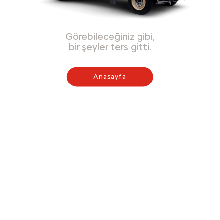
Görebileceğiniz gibi,
bir şeyler ters gitti.
Anasayfa