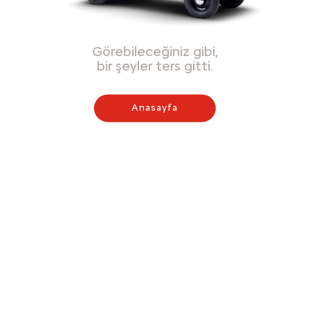
Görebileceğiniz gibi,
bir şeyler ters gitti.
Anasayfa