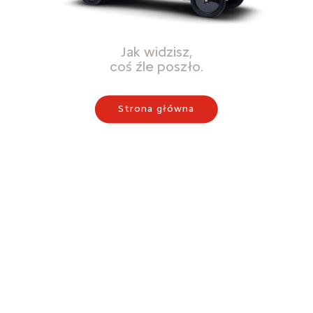
Jak widzisz,
coś źle poszło.
Strona główna