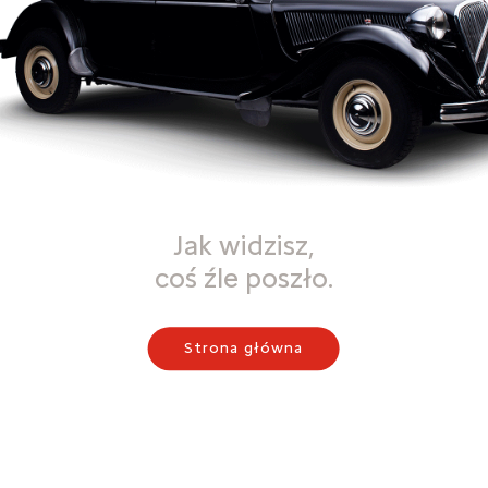
Jak widzisz,
coś źle poszło.
Strona główna