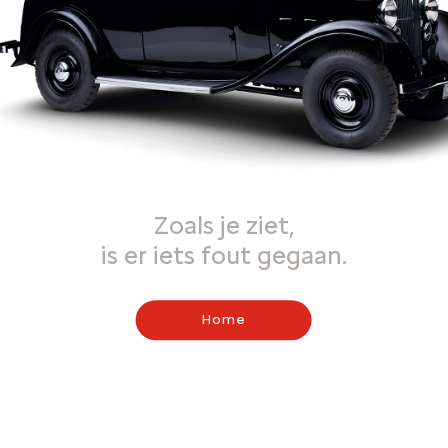
Zoals je ziet,
is er iets fout gegaan.
Home