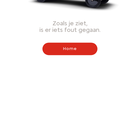
Zoals je ziet,
is er iets fout gegaan.
Home