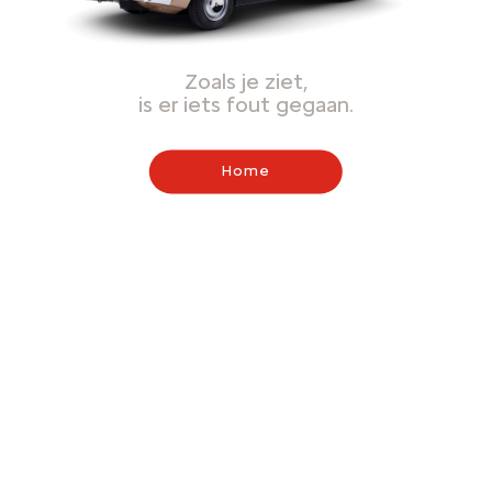
Zoals je ziet,
is er iets fout gegaan.
Home