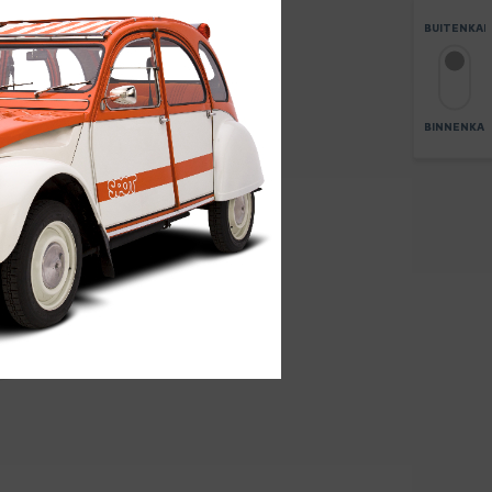
BUITENKA
BINNENKA
6
ZOOM
+
-