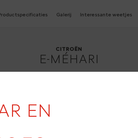
Productspecificaties
Galerij
Interessante weetjes
Citroën E-Méhari
2016
CITROËN
E-MÉHARI
20
AAR EN