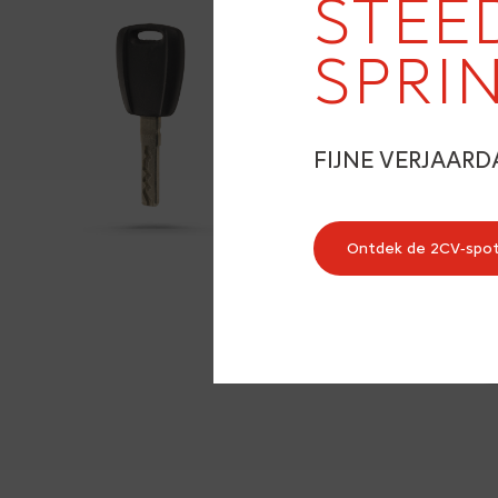
STEE
SPRI
FIJNE VERJAARD
Ontdek de 2CV‑spo