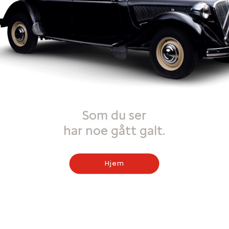
Som du ser
har noe gått galt.
Hjem