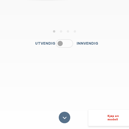
1
2
3
4
UTVENDIG
INNVENDIG
Kjøp en
modell