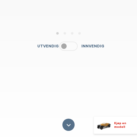
1
2
3
4
UTVENDIG
INNVENDIG
Kjøp en
modell