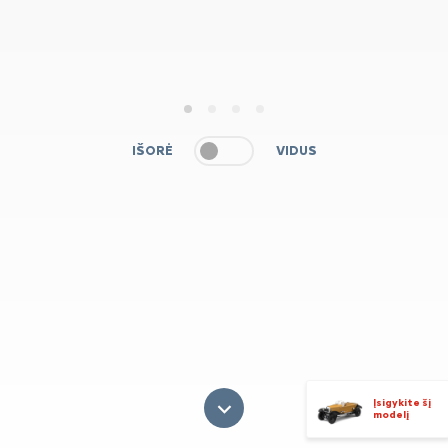
1
2
3
4
IŠORĖ
VIDUS
Įsigykite šį
modelį