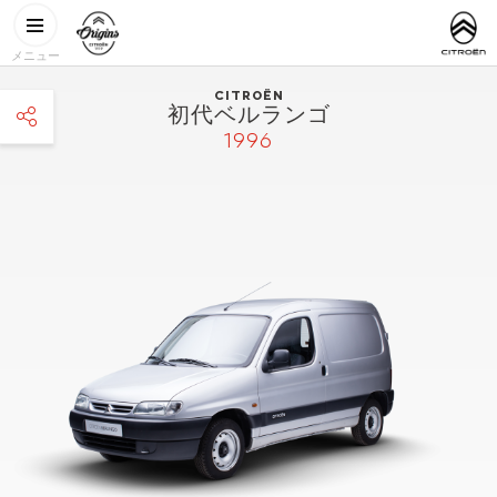
メインコンテンツに移動
CITROËN
http://www.
ORIGINS
メニュー
CITROËN
初代ベルランゴ
1996
facebook
twitter
pinterest