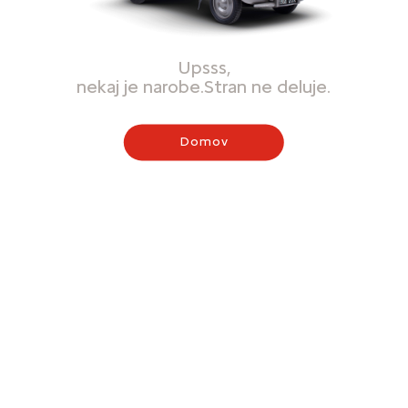
Upsss,
nekaj je narobe.Stran ne deluje.
Domov