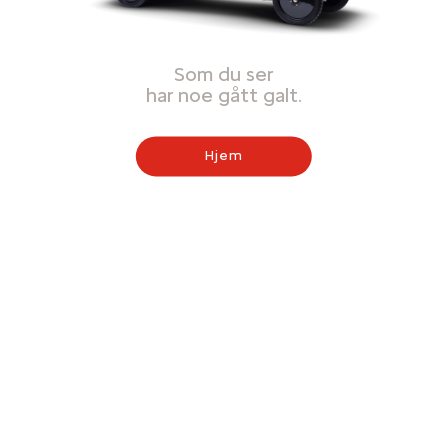
Som du ser
har noe gått galt.
Hjem