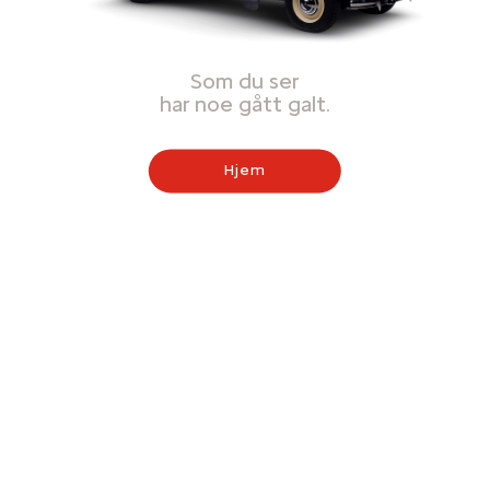
Som du ser
har noe gått galt.
Hjem