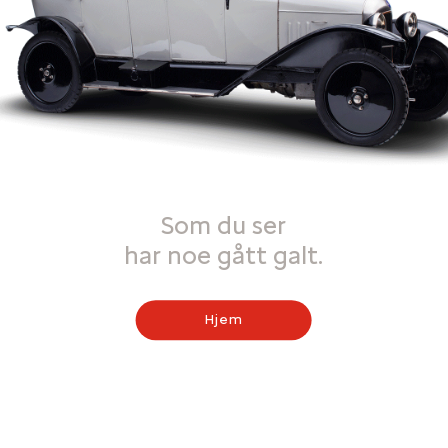
Som du ser
har noe gått galt.
Hjem