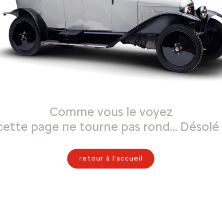
Comme vous le voyez
cette page ne tourne pas rond… Désolé 
retour à l'accueil