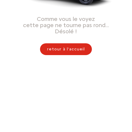
Comme vous le voyez
cette page ne tourne pas rond…
Désolé !
retour à l'accueil