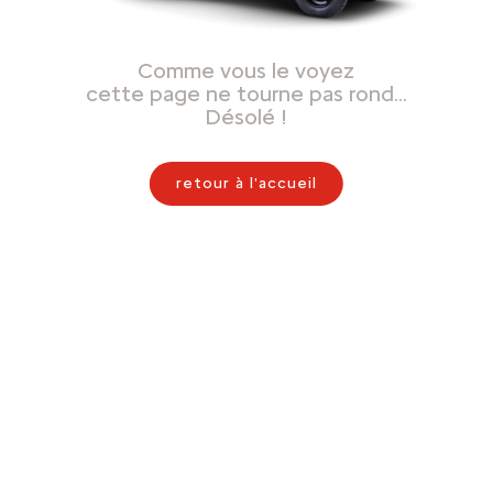
Comme vous le voyez
cette page ne tourne pas rond…
Désolé !
retour à l'accueil