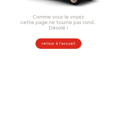
Comme vous le voyez
cette page ne tourne pas rond…
Désolé !
retour à l'accueil