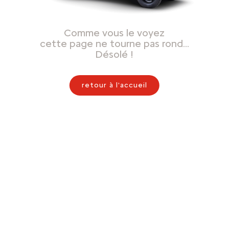
Comme vous le voyez
cette page ne tourne pas rond…
Désolé !
retour à l'accueil