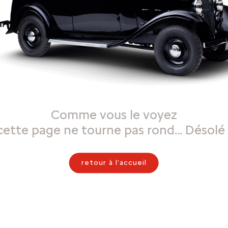
Comme vous le voyez
cette page ne tourne pas rond… Désolé 
retour à l'accueil