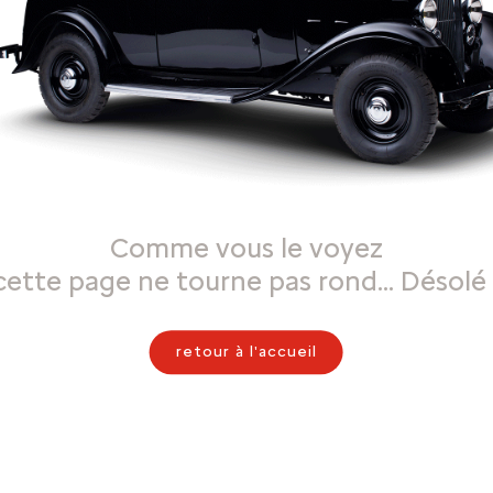
Comme vous le voyez
cette page ne tourne pas rond… Désolé 
retour à l'accueil