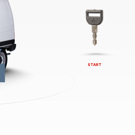
4
START