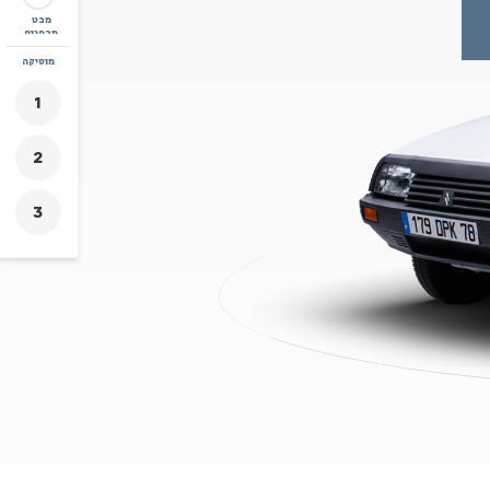
מבט
מבפנים
זום
מוסיקה
+
-