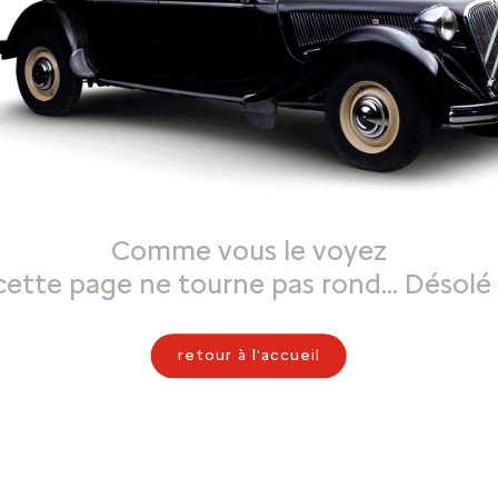
Comme vous le voyez
cette page ne tourne pas rond… Désolé 
retour à l'accueil