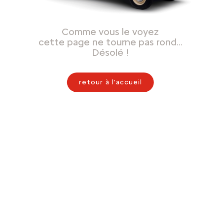
Comme vous le voyez
cette page ne tourne pas rond…
Désolé !
retour à l'accueil