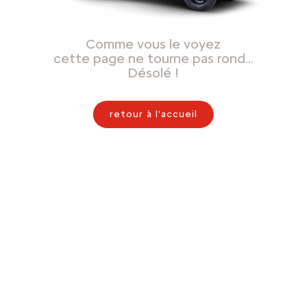
Comme vous le voyez
cette page ne tourne pas rond…
Désolé !
retour à l'accueil