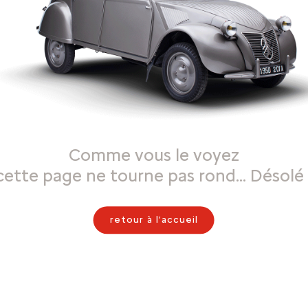
Comme vous le voyez
cette page ne tourne pas rond… Désolé 
retour à l'accueil