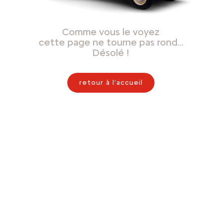
Comme vous le voyez
cette page ne tourne pas rond…
Désolé !
retour à l'accueil