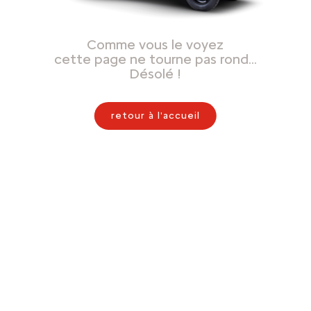
Comme vous le voyez
cette page ne tourne pas rond…
Désolé !
retour à l'accueil