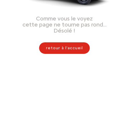
Comme vous le voyez
cette page ne tourne pas rond…
Désolé !
retour à l'accueil