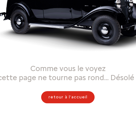
Comme vous le voyez
cette page ne tourne pas rond… Désolé 
retour à l'accueil