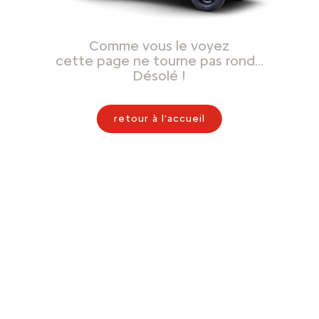
Comme vous le voyez
cette page ne tourne pas rond…
Désolé !
retour à l'accueil