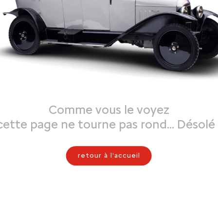
Comme vous le voyez
cette page ne tourne pas rond… Désolé 
retour à l'accueil