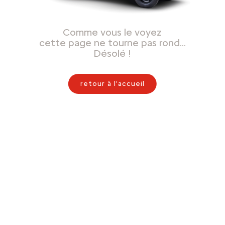
Comme vous le voyez
cette page ne tourne pas rond…
Désolé !
retour à l'accueil