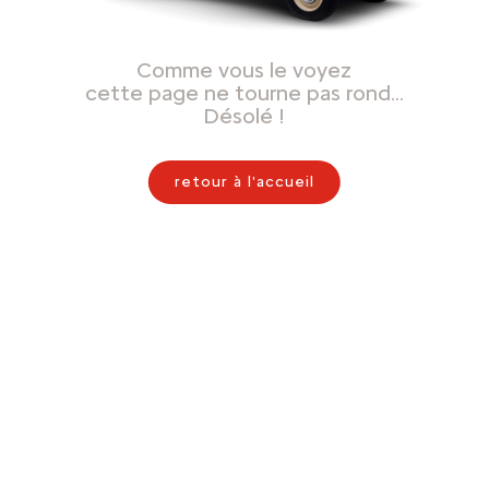
Comme vous le voyez
cette page ne tourne pas rond…
Désolé !
retour à l'accueil