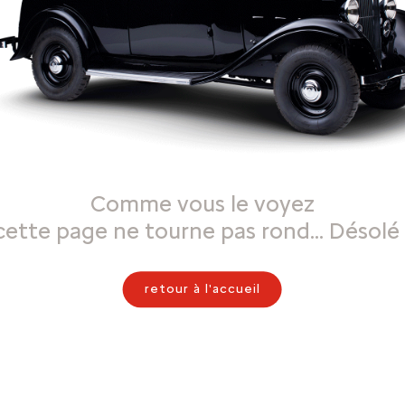
Comme vous le voyez
cette page ne tourne pas rond… Désolé 
retour à l'accueil