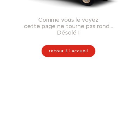
Comme vous le voyez
cette page ne tourne pas rond…
Désolé !
retour à l'accueil