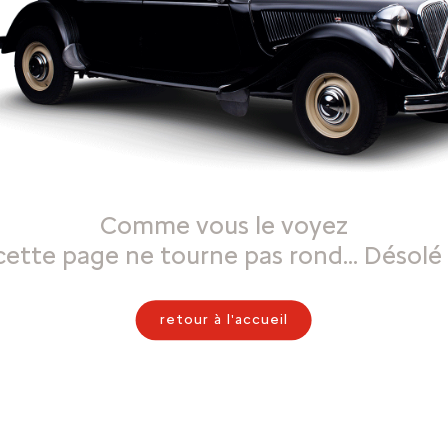
Comme vous le voyez
cette page ne tourne pas rond… Désolé 
retour à l'accueil