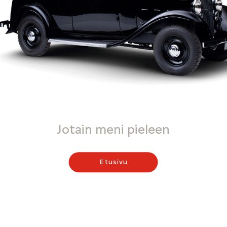
Jotain meni pieleen
Etusivu