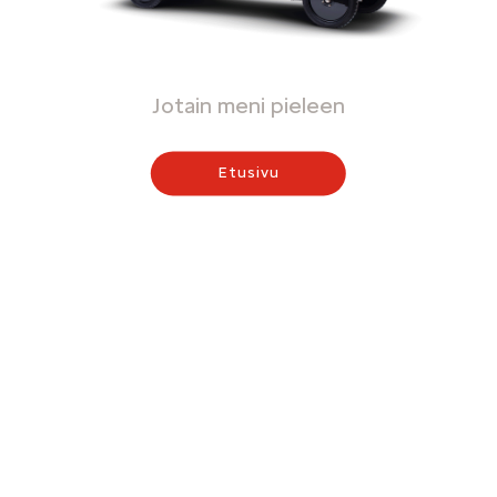
Jotain meni pieleen
Etusivu