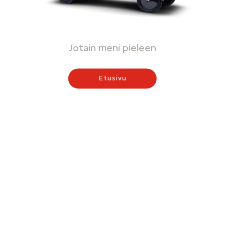
Jotain meni pieleen
Etusivu