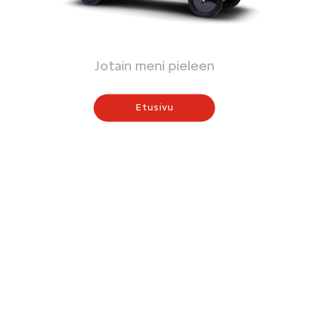
Jotain meni pieleen
Etusivu